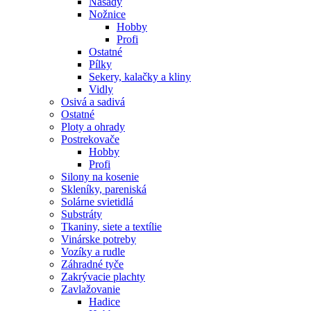
Násady
Nožnice
Hobby
Profi
Ostatné
Pílky
Sekery, kalačky a kliny
Vidly
Osivá a sadivá
Ostatné
Ploty a ohrady
Postrekovače
Hobby
Profi
Silony na kosenie
Skleníky, pareniská
Solárne svietidlá
Substráty
Tkaniny, siete a textílie
Vinárske potreby
Vozíky a rudle
Záhradné tyče
Zakrývacie plachty
Zavlažovanie
Hadice