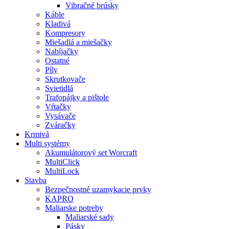
Vibračné brúsky
Káble
Kladivá
Kompresory
Miešadlá a miešačky
Nabíjačky
Ostatné
Píly
Skrutkovače
Svietidlá
Trafopájky a pištole
Vŕtačky
Vysávače
Zváračky
Krmivá
Multi systémy
Akumulátorový set Worcraft
MultiClick
MultiLock
Stavba
Bezpečnostné uzamykacie prvky
KAPRO
Maliarske potreby
Maliarské sady
Pásky