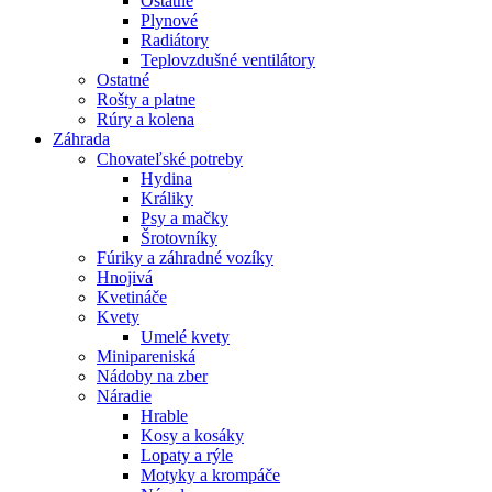
Ostatné
Plynové
Radiátory
Teplovzdušné ventilátory
Ostatné
Rošty a platne
Rúry a kolena
Záhrada
Chovateľské potreby
Hydina
Králiky
Psy a mačky
Šrotovníky
Fúriky a záhradné vozíky
Hnojivá
Kvetináče
Kvety
Umelé kvety
Minipareniská
Nádoby na zber
Náradie
Hrable
Kosy a kosáky
Lopaty a rýle
Motyky a krompáče