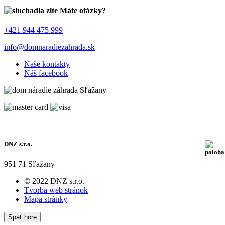
Máte otázky?
+421 944 475 999
info@domnaradiezahrada.sk
Naše kontakty
Náš facebook
DNZ s.r.o.
951 71 Sľažany
© 2022 DNZ s.r.o.
Tvorba web stránok
Mapa stránky
Späť hore