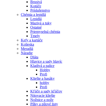
Brusivá
Kotúče
Príslušenstvo
Chémia a lepidlá
Lepidlá
Mazivá a tuky
Ostatné
Priemyselná chémia
Tmely
Kefy a kartáče
Kolieska
Meradlá
Náradie
Dláta
Hlavice a sady hlavíc
Kladivá a palice
Hobby
Profi
Kliešte a hasáky
hobby
Profi
Kľúče a sady kľúčov
Nitovacie kliešte
Nožnice a nože
Pílky a pílové listy