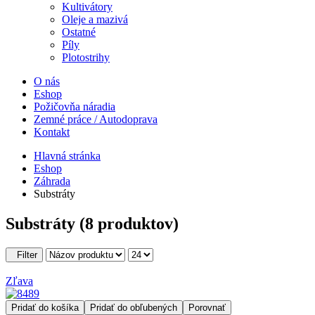
Kultivátory
Oleje a mazivá
Ostatné
Píly
Plotostrihy
O nás
Eshop
Požičovňa náradia
Zemné práce / Autodoprava
Kontakt
Hlavná stránka
Eshop
Záhrada
Substráty
Substráty
(8 produktov)
Filter
Zľava
Pridať do košíka
Pridať do obľubených
Porovnať