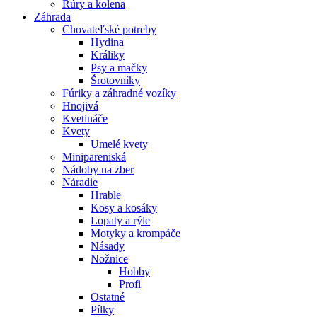
Rúry a kolena
Záhrada
Chovateľské potreby
Hydina
Králiky
Psy a mačky
Šrotovníky
Fúriky a záhradné vozíky
Hnojivá
Kvetináče
Kvety
Umelé kvety
Minipareniská
Nádoby na zber
Náradie
Hrable
Kosy a kosáky
Lopaty a rýle
Motyky a krompáče
Násady
Nožnice
Hobby
Profi
Ostatné
Pílky