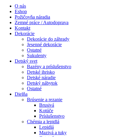
O nás
Eshop
Požičovňa náradia
Zemné práce / Autodoprava
Kontakt
Dekorácie
Dekorácie do záhrady
Jesenné dekorácie
Ostatné
Sukulenty
Detský svet
Bazény a príslušenstvo
Detské ihrisko
Detské náradie
Detský nábytok
Ostatné
Dielňa
Brúsenie a rezanie
Brusivá
Kotúče
Príslušenstvo
Chémia a lepidlá
Lepidlá
Mazivá a tuky