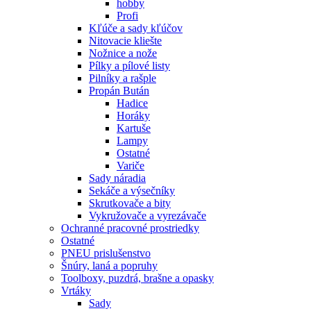
hobby
Profi
Kľúče a sady kľúčov
Nitovacie kliešte
Nožnice a nože
Pílky a pílové listy
Pilníky a rašple
Propán Bután
Hadice
Horáky
Kartuše
Lampy
Ostatné
Variče
Sady náradia
Sekáče a výsečníky
Skrutkovače a bity
Vykružovače a vyrezávače
Ochranné pracovné prostriedky
Ostatné
PNEU prislušenstvo
Šnúry, laná a popruhy
Toolboxy, puzdrá, brašne a opasky
Vrtáky
Sady