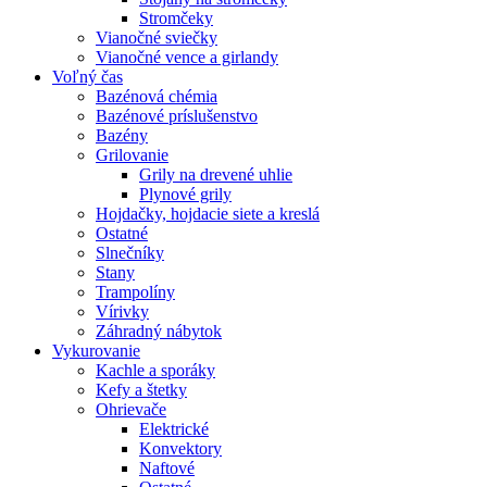
Stromčeky
Vianočné sviečky
Vianočné vence a girlandy
Voľný čas
Bazénová chémia
Bazénové príslušenstvo
Bazény
Grilovanie
Grily na drevené uhlie
Plynové grily
Hojdačky, hojdacie siete a kreslá
Ostatné
Slnečníky
Stany
Trampolíny
Vírivky
Záhradný nábytok
Vykurovanie
Kachle a sporáky
Kefy a štetky
Ohrievače
Elektrické
Konvektory
Naftové