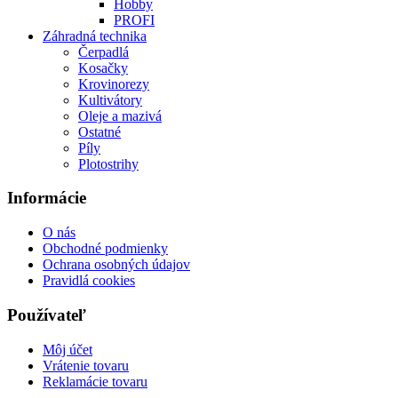
Hobby
PROFI
Záhradná technika
Čerpadlá
Kosačky
Krovinorezy
Kultivátory
Oleje a mazivá
Ostatné
Píly
Plotostrihy
Informácie
O nás
Obchodné podmienky
Ochrana osobných údajov
Pravidlá cookies
Používateľ
Môj účet
Vrátenie tovaru
Reklamácie tovaru