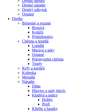
Detské ihrisko
Detské náradie
Detský nábytok
Ostatné
Dielňa
Brúsenie a rezanie
Brusivá
Kotúče
Príslušenstvo
Chémia a lepidlá
Lepidlá
Mazivá a tuky
Ostatné
Priemyselná chémia
Tmely
Kefy a kartáče
Kolieska
Meradlá
Náradie
Dláta
Hlavice a sady hlavíc
Kladivá a palice
Hobby
Profi
Kliešte a hasáky