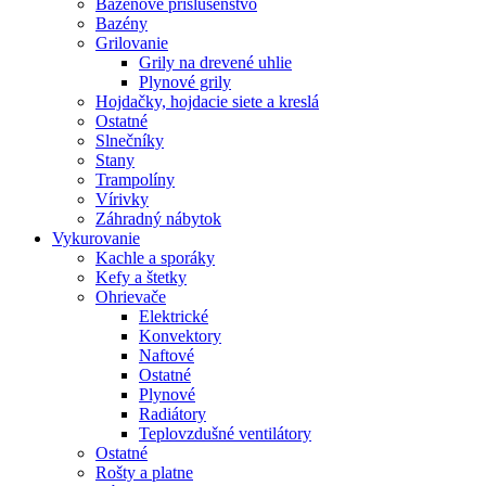
Bazénové príslušenstvo
Bazény
Grilovanie
Grily na drevené uhlie
Plynové grily
Hojdačky, hojdacie siete a kreslá
Ostatné
Slnečníky
Stany
Trampolíny
Vírivky
Záhradný nábytok
Vykurovanie
Kachle a sporáky
Kefy a štetky
Ohrievače
Elektrické
Konvektory
Naftové
Ostatné
Plynové
Radiátory
Teplovzdušné ventilátory
Ostatné
Rošty a platne