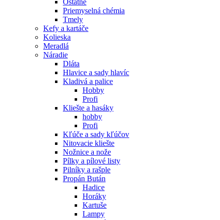
Ostatné
Priemyselná chémia
Tmely
Kefy a kartáče
Kolieska
Meradlá
Náradie
Dláta
Hlavice a sady hlavíc
Kladivá a palice
Hobby
Profi
Kliešte a hasáky
hobby
Profi
Kľúče a sady kľúčov
Nitovacie kliešte
Nožnice a nože
Pílky a pílové listy
Pilníky a rašple
Propán Bután
Hadice
Horáky
Kartuše
Lampy