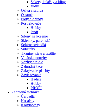
Sekery, kalačky a kliny
Vidly
Osivá a sadivá
Ostatné
Ploty a ohrady
Postrekovače
Hobby
Profi
Silony na kosenie
Skleníky, pareniská
Solárne svietidlá
Substráty
Tkaniny, siete a textílie
Vinárske potreby
Vozíky a rudle
Záhradné tyče
Zakrývacie plachty
Zavlažovanie
Hadice
Hobby
PROFI
Záhradná technika
Čerpadlá
Kosačky
Krovinorezy