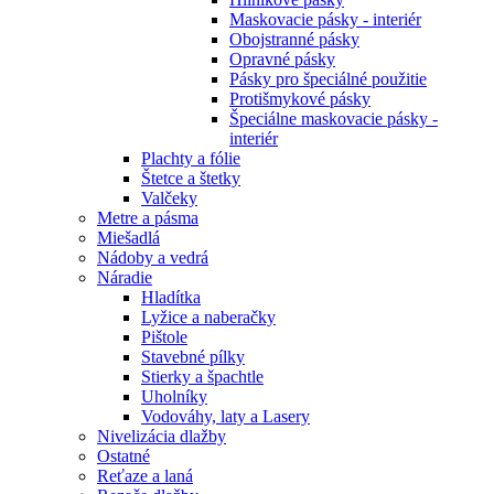
Maskovacie pásky - interiér
Obojstranné pásky
Opravné pásky
Pásky pro špeciálné použitie
Protišmykové pásky
Špeciálne maskovacie pásky -
interiér
Plachty a fólie
Štetce a štetky
Valčeky
Metre a pásma
Miešadlá
Nádoby a vedrá
Náradie
Hladítka
Lyžice a naberačky
Pištole
Stavebné pílky
Stierky a špachtle
Uholníky
Vodováhy, laty a Lasery
Nivelizácia dlažby
Ostatné
Reťaze a laná