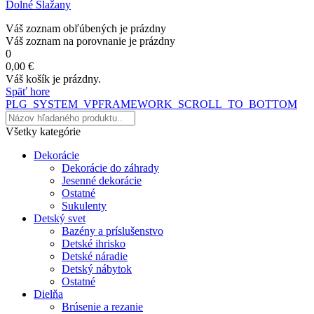
Dolné Slažany
Váš zoznam obľúbených je prázdny
Váš zoznam na porovnanie je prázdny
0
0,00 €
Váš košík je prázdny.
Späť hore
PLG_SYSTEM_VPFRAMEWORK_SCROLL_TO_BOTTOM
Všetky kategórie
Dekorácie
Dekorácie do záhrady
Jesenné dekorácie
Ostatné
Sukulenty
Detský svet
Bazény a príslušenstvo
Detské ihrisko
Detské náradie
Detský nábytok
Ostatné
Dielňa
Brúsenie a rezanie