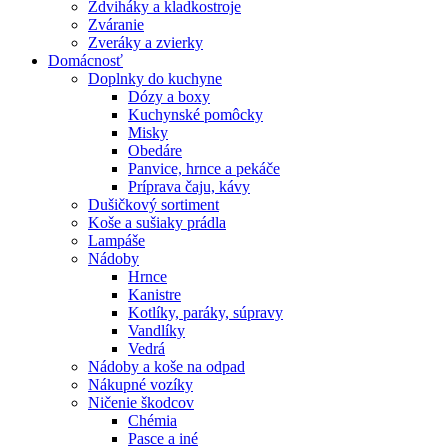
Zdviháky a kladkostroje
Zváranie
Zveráky a zvierky
Domácnosť
Doplnky do kuchyne
Dózy a boxy
Kuchynské pomôcky
Misky
Obedáre
Panvice, hrnce a pekáče
Príprava čaju, kávy
Dušičkový sortiment
Koše a sušiaky prádla
Lampáše
Nádoby
Hrnce
Kanistre
Kotlíky, paráky, súpravy
Vandlíky
Vedrá
Nádoby a koše na odpad
Nákupné vozíky
Ničenie škodcov
Chémia
Pasce a iné