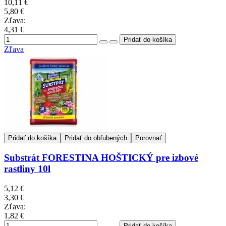
10,11 €
5,80 €
Zľava:
4,31 €
Zľava
Pridať do košíka
Pridať do obľubených
Porovnať
Substrát FORESTINA HOŠTICKÝ pre izbové
rastliny 10l
5,12 €
3,30 €
Zľava:
1,82 €