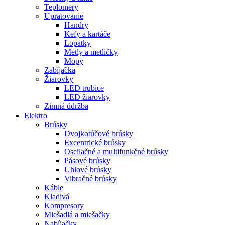
Teplomery
Upratovanie
Handry
Kefy a kartáče
Lopatky
Metly a metličky
Mopy
Zabíjačka
Žiarovky
LED trubice
LED žiarovky
Zimná údržba
Elektro
Brúsky
Dvojkotúčové brúsky
Excentrické brúsky
Oscilačné a multifunkčné brúsky
Pásové brúsky
Uhlové brúsky
Vibračné brúsky
Káble
Kladivá
Kompresory
Miešadlá a miešačky
Nabíjačky