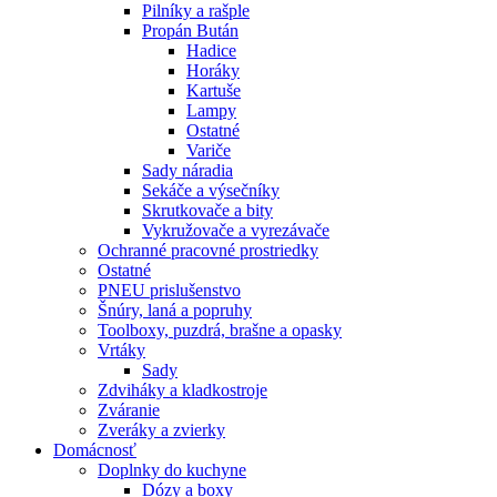
Pilníky a rašple
Propán Bután
Hadice
Horáky
Kartuše
Lampy
Ostatné
Variče
Sady náradia
Sekáče a výsečníky
Skrutkovače a bity
Vykružovače a vyrezávače
Ochranné pracovné prostriedky
Ostatné
PNEU prislušenstvo
Šnúry, laná a popruhy
Toolboxy, puzdrá, brašne a opasky
Vrtáky
Sady
Zdviháky a kladkostroje
Zváranie
Zveráky a zvierky
Domácnosť
Doplnky do kuchyne
Dózy a boxy