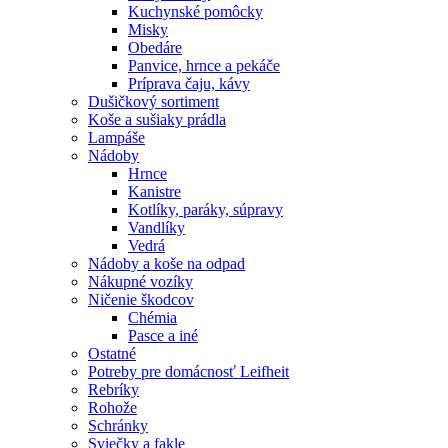
Kuchynské pomôcky
Misky
Obedáre
Panvice, hrnce a pekáče
Príprava čaju, kávy
Dušičkový sortiment
Koše a sušiaky prádla
Lampáše
Nádoby
Hrnce
Kanistre
Kotlíky, paráky, súpravy
Vandlíky
Vedrá
Nádoby a koše na odpad
Nákupné vozíky
Ničenie škodcov
Chémia
Pasce a iné
Ostatné
Potreby pre domácnosť Leifheit
Rebríky
Rohože
Schránky
Sviečky a fakle