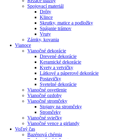
Rezače dlažby
Spojovací materiál
Drôty
Klince
Skrutky, matice a podložky
Spájanie trámov
Vruty
Zámky, kovania
Vianoce
Vianočné dekorácie
Drevené dekorácie
Keramické dekorácie
Kvety a vetvičky
Látkové a páperové dekorácie
Postavičky
Svetelné dekorácie
Vianočné osvetlenie
Vianočné ozdoby
Vianočné stromčeky
Stojany na stromčeky
Stromčeky
Vianočné sviečky
Vianočné vence a girlandy
Voľný čas
Bazénová chémia