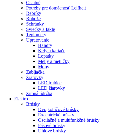
Ostatné
Potreby pre domácnosť Leifheit
Rebríky
Rohože
Schránky
Sviečky a fakle
Teplomery
Upratovanie
Handry
Kefy a kartáče
Lopatky
Metly a metličky
Mopy
Zabíjačka
Žiarovky
LED trubice
LED žiarovky
Zimná údržba
Elektro
Brúsky
Dvojkotúčové brúsky
Excentrické brúsky
Oscilačné a multifunkčné brúsky
Pásové brúsky
Uhlové brúsky