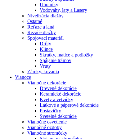
Uholníky
Vodováhy, laty a Lasery
Nivelizácia dlažby
Ostatné
Reťaze a laná
Rezače dlažby
Spojovací materiál
Drôty
Klince
Skrutky, matice a podložky
Spájanie trámov
Vruty
Zámky, kovania
Vianoce
Vianočné dekorácie
Drevené dekorácie
Keramické dekorácie
Kvety a vetvičky
Látkové a páperové dekorácie
Postavičky
Svetelné dekorácie
Vianočné osvetlenie
Vianočné ozdoby
Vianočné stromčeky
Stojany na stromčeky