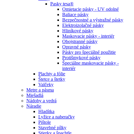
Pasky tesa®
Omietacie pásky - UV odolné
Baliace pásky
Bezpečnostné a výstražné pásky
Elektroizolačné pásky
Hliníkové pásky
Maskovacie pásky - interiér
Obojstranné pásky
Opravné pásky
Pásky pro špeciálné použitie
Protišmykové pásky
Špeciálne maskovacie pásky -
interiér
Plachty a fólie
Štetce a štetky
Valčeky
Metre a pásma
Miešadlá
Nádoby a vedrá
Náradie
Hladítka
Lyžice a naberačky
Pištole
Stavebné pílky
Stierky a špachtle