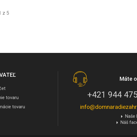
1 z 5
VATEĽ
Máte o
čet
+421 944 475
nie tovaru
info@domnaradiezahr
mácie tovaru
Naše 
Náš fa