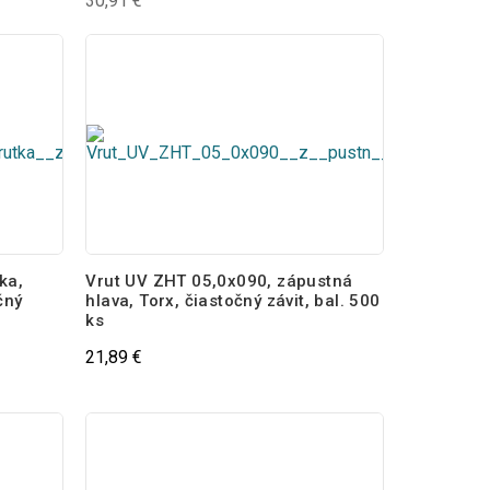
30,91 €
ka,
Vrut UV ZHT 05,0x090, zápustná
čný
hlava, Torx, čiastočný závit, bal. 500
ks
21,89 €