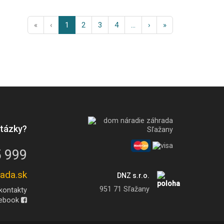
«
‹
1
2
3
4
...
›
»
tázky?
 999
ada.sk
DNZ s.r.o.
951 71 Sľažany
kontakty
cebook