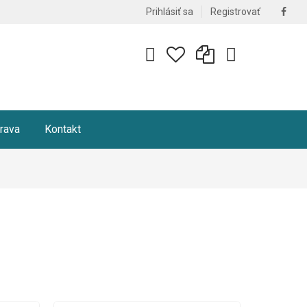
Sled
Prihlásiť sa
Registrovať
nás
na
face
rava
Kontakt