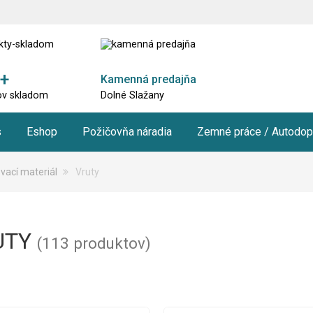
+
Kamenná predajňa
ov skladom
Dolné Slažany
s
Eshop
Požičovňa náradia
Zemné práce / Autodop
vací materiál
Vruty
UTY
(113 produktov)