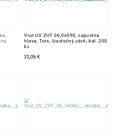
ka,
Vrut UV ZHT 06,0x090, zapustna
čný
hlava, Torx, čiastočný závit, bal. 200
ks
32,06 €