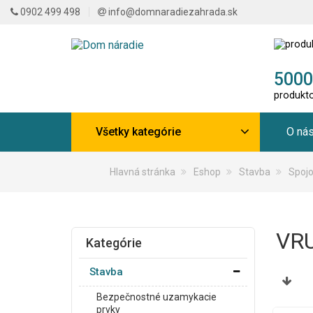
0902 499 498
info@domnaradiezahrada.sk
5000
produkt
Všetky kategórie
O ná
Hlavná stránka
Eshop
Stavba
Spojo
VR
Kategórie
Stavba
Bezpečnostné uzamykacie
prvky