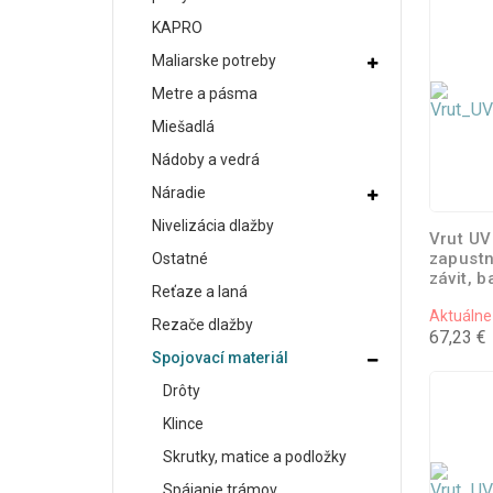
KAPRO
Maliarske potreby
Metre a pásma
Miešadlá
Nádoby a vedrá
Náradie
Nivelizácia dlažby
Vrut UV
zapustn
Ostatné
závit, b
Reťaze a laná
Aktuálne
Rezače dlažby
67,23 €
Spojovací materiál
Drôty
Klince
Skrutky, matice a podložky
Spájanie trámov